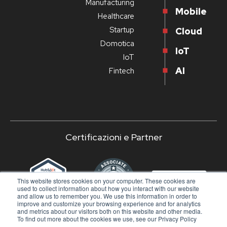
Manufacturing
Mobile
Healthcare
Startup
Cloud
Domotica
IoT
IoT
AI
Fintech
Certificazioni e Partner
‹
›
This website stores cookies on your computer. These cookies are
used to collect information about how you interact with our website
and allow us to remember you. We use this information in order to
improve and customize your browsing experience and for analytics
and metrics about our visitors both on this website and other media.
To find out more about the cookies we use, see our Privacy Policy