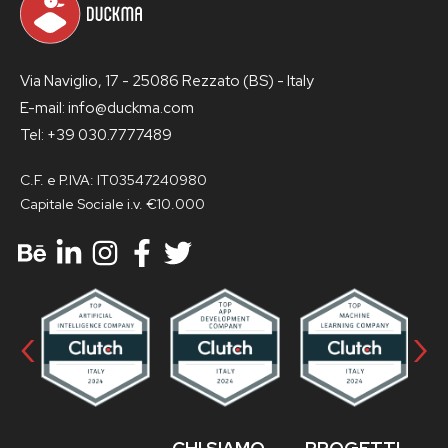
Via Naviglio, 17 - 25086 Rezzato (BS) - Italy
E-mail: info@duckma.com
Tel: +39 030.7777489
C.F. e P.IVA: IT03547240980
Capitale Sociale i.v. €10.000
‹
›